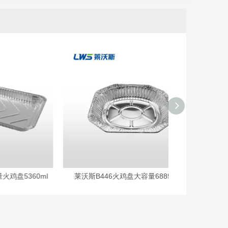
60ml
莱沃斯B446火鸡盘大容量6885ml
莱沃斯B4