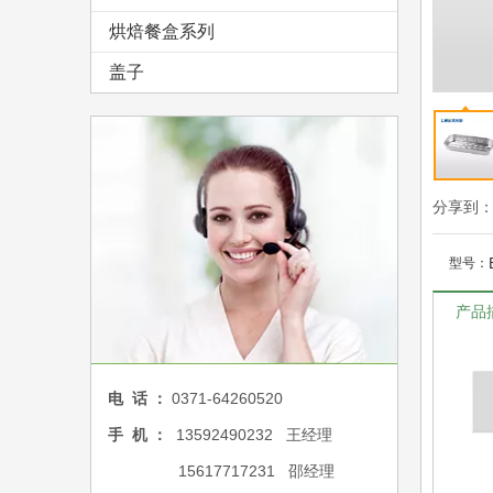
烘焙餐盒系列
盖子
分享到
型号：
产品
电 话 ：
0371-64260520
手 机 ：
13592490232 王经理
15617717231 邵经理