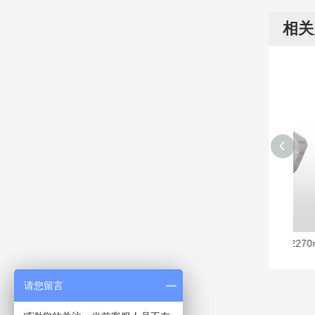
相关
莱沃斯P545款大容量烤鱼打包盒2270ml
莱
请您留言