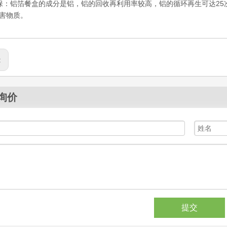
保：铝箔餐盒的成分是铝，铝的回收再利用率较高，铝的循环再生可达2
害物质。
:
询价
提交