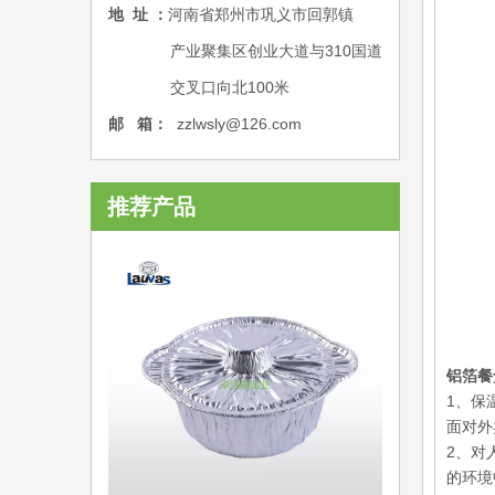
地 址 ：
河南省郑州市巩义市回郭镇
产业聚集区创业大道与310国道
交叉口向北100米
邮 箱：
zzlwsly@126.co
m
推荐产品
多格品3格款铝箔
铝箔餐
1、保
面对外
2、对
的环境