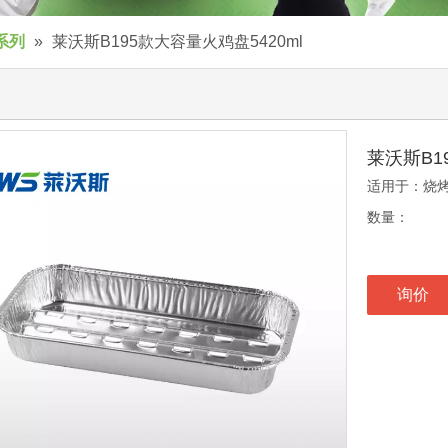
系列
»
莱沃斯B195款大容量火鸡盘5420ml
莱沃斯B1
适用于：烧
数量：
询价