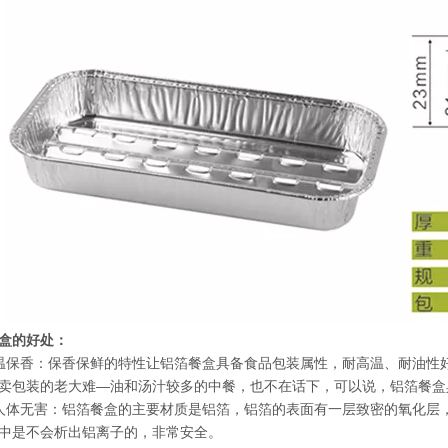
餐盒 820ml
圆形煲仔碗铝箔餐碗 750ml
圆形
盒的好处：
温保香：保香保鲜的特性让铝箔餐盒具备食品包装属性，耐高温、耐油性
卖包装的老大难—油和汤汁较多的中餐，也不在话下，可以说，铝箔餐盒
人体无害：铝箔餐盒的主要材质是铝箔，铝箔的表面有一层致密的氧化层
中是不会析出铝离子的，非常安全。