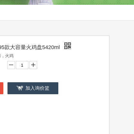
95款大容量火鸡盘5420ml
烤，火鸡
加入询价篮