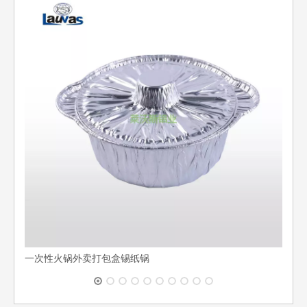
多格
一次性火锅外卖打包盒锡纸锅