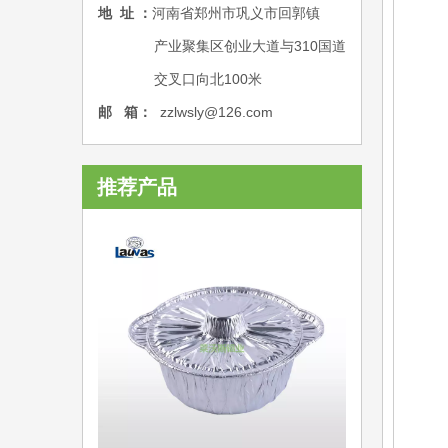
地 址 ：
河南省郑州市巩义市回郭镇
产业聚集区创业大道与310国道
交叉口向北100米
邮 箱：
zzlwsly@126.co
m
推荐产品
多格品3格款铝箔