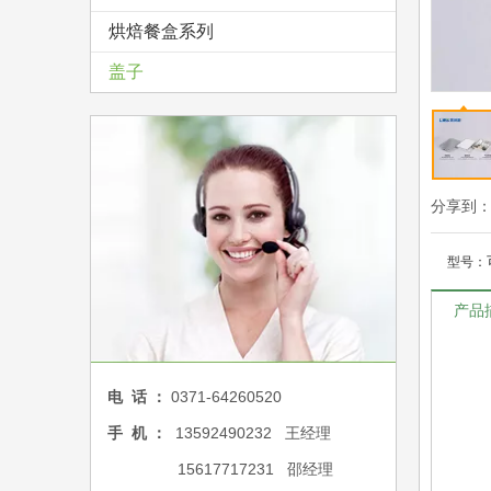
烘焙餐盒系列
盖子
分享到
型号：
产品
电 话 ：
0371-64260520
手 机 ：
13592490232 王经理
15617717231 邵经理