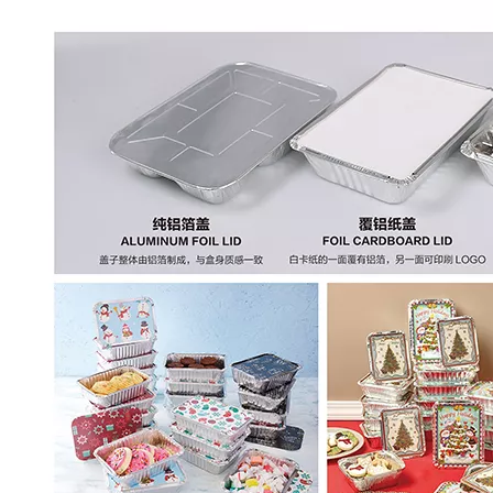
餐盒 820ml
圆形煲仔碗铝箔餐碗 750ml
圆形