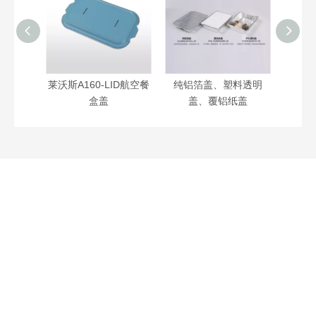
ID航空餐
莱沃斯A160-LID航空餐
纯铝箔盖、塑料透明
盒盖
盖、覆铝纸盖
联系我们
固定电话
：0371-64260520


咨询电话：13592490232