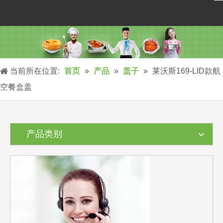
当前所在位置:
首页
»
产品
»
盖子
»
莱沃斯169-LID款航
空餐盒盖
产品类别