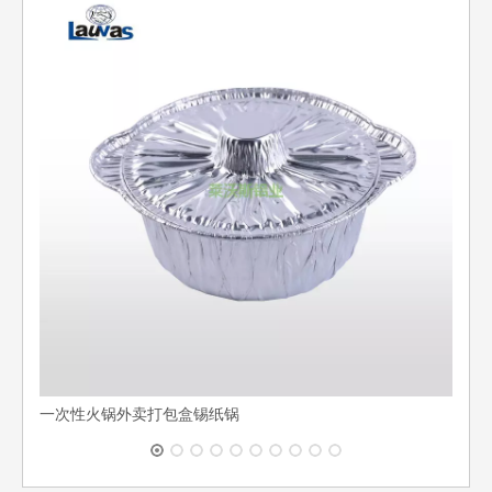
多格
一次性火锅外卖打包盒锡纸锅